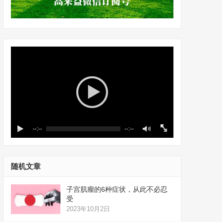
--:--
--:--
随机文章
子宫肌瘤的6种症状，从此不必忍
受
2023年10月2日