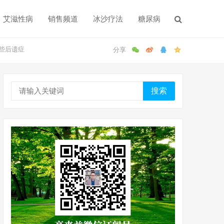
艾滋性病
销售频道
冰沙疗法
糖尿病
些后遗症
搜索