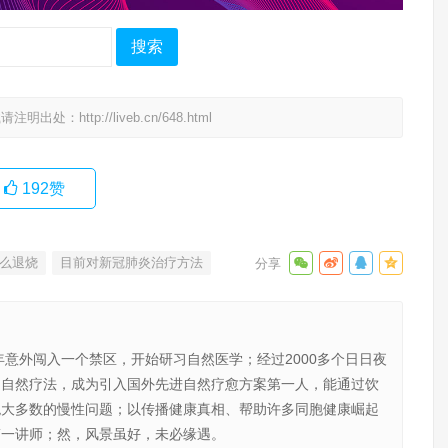
搜索
载请注明出处：
http://liveb.cn/648.html
192
赞
怎么退烧
目前对新冠肺炎治疗方法
年意外闯入一个禁区，开始研习自然医学；经过2000多个日日夜
的自然疗法，成为引入国外先进自然疗愈方案第一人，能通过饮
绝大多数的慢性问题；以传播健康真相、帮助许多同胞健康崛起
第一讲师；然，风景虽好，未必缘遇。