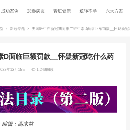
成功案例
悲惨病友
肾脏健康
逆转不孕
六大方案
益
新冠专题
美国医生在新冠期间推广维生素D面临巨额罚款__怀疑新冠
D面临巨额罚款__怀疑新冠吃什么药
2022年12月15日
1,248
阅读
y）；编辑：高来益