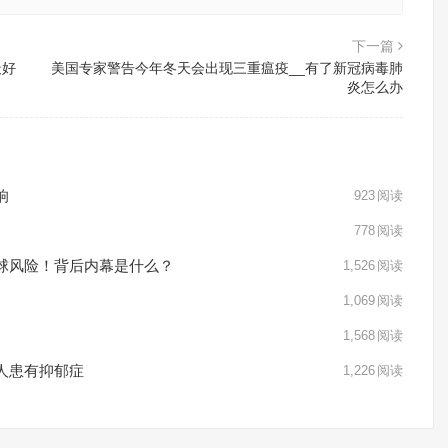
下一篇
最好
美国专家警告今年冬天会出现三重瘟疫__有了新冠病毒肺
炎怎么办
响
923
阅读
778
阅读
球风险！背后内幕是什么？
1,526
阅读
1,069
阅读
1,568
阅读
人患有抑郁症
1,226
阅读