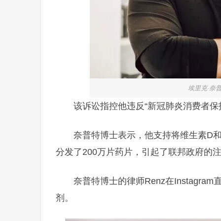
埃里克·奈普特
该诉讼指控他违反“新冠肺炎消费者保
奈普特博士表示，他支持将维生素D
分发了200万片药片，引起了联邦政府的
奈普特博士的律师Renz在Instag
剂。