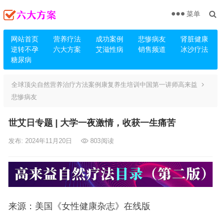
菜单
网站首页
营养疗法
成功案例
悲惨病友
肾脏健康
逆转不孕
六大方案
艾滋性病
销售频道
冰沙疗法
糖尿病
全球顶尖自然营养治疗方法案例康复养生培训中国第一讲师高来益
悲惨病友
世艾日专题 | 大学一夜激情，收获一生痛苦
发布: 2024年11月20日
803
阅读
来源：美国《女性健康杂志》在线版