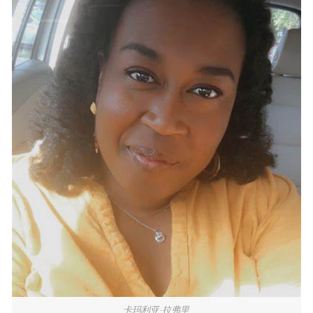
卡玛利亚·拉弗里