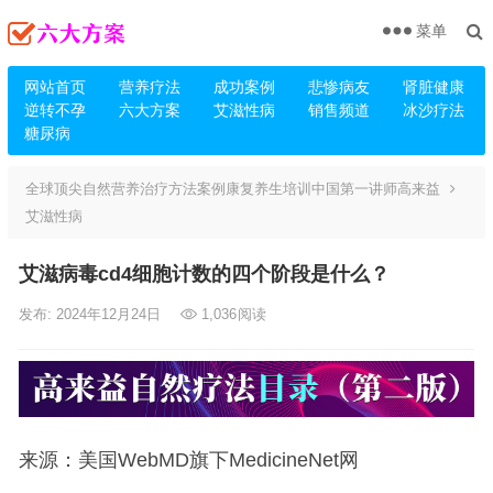
菜单
网站首页
营养疗法
成功案例
悲惨病友
肾脏健康
逆转不孕
六大方案
艾滋性病
销售频道
冰沙疗法
糖尿病
全球顶尖自然营养治疗方法案例康复养生培训中国第一讲师高来益
艾滋性病
艾滋病毒cd4细胞计数的四个阶段是什么？
发布: 2024年12月24日
1,036
阅读
来源：美国WebMD旗下MedicineNet网