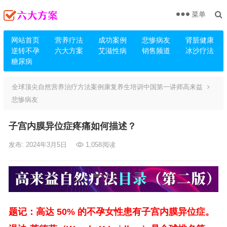
菜单
网站首页
营养疗法
成功案例
悲惨病友
肾脏健康
逆转不孕
六大方案
艾滋性病
销售频道
冰沙疗法
糖尿病
全球顶尖自然营养治疗方法案例康复养生培训中国第一讲师高来益
悲惨病友
子宫内膜异位症疼痛如何描述？
发布: 2024年3月5日
1,058
阅读
题记：高达 50% 的不孕女性患有子宫内膜异位症。