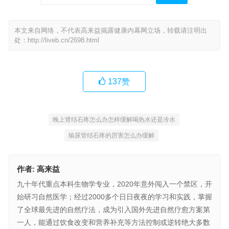
本文来自网络，不代表高来益揭露健康内幕网立场，转载请注明出
处：
http://liveb.cn/2698.html
137
赞
晚上肾结石疼怎么办怎样缓解喝热水还是冷水
输尿管结石疼的厉害怎么办缓解
作者:
高来益
九十年代重点本科生物学专业，2020年意外闯入一个禁区，开
始研习自然医学；经过2000多个日日夜夜的学习和实践，掌握
了全球最先进的自然疗法，成为引入国外先进自然疗愈方案第
一人，能通过饮食改变和营养补充等方法控制或逆转绝大多数