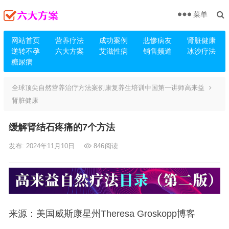
菜单
网站首页
营养疗法
成功案例
悲惨病友
肾脏健康
逆转不孕
六大方案
艾滋性病
销售频道
冰沙疗法
糖尿病
全球顶尖自然营养治疗方法案例康复养生培训中国第一讲师高来益
肾脏健康
缓解肾结石疼痛的7个方法
发布: 2024年11月10日
846
阅读
来源：美国威斯康星州Theresa Groskopp博客