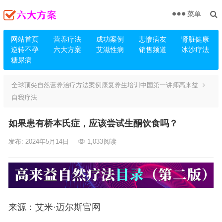
菜单
网站首页
营养疗法
成功案例
悲惨病友
肾脏健康
逆转不孕
六大方案
艾滋性病
销售频道
冰沙疗法
糖尿病
全球顶尖自然营养治疗方法案例康复养生培训中国第一讲师高来益
自我疗法
如果患有桥本氏症，应该尝试生酮饮食吗？
发布: 2024年5月14日
1,033
阅读
来源：艾米·迈尔斯官网