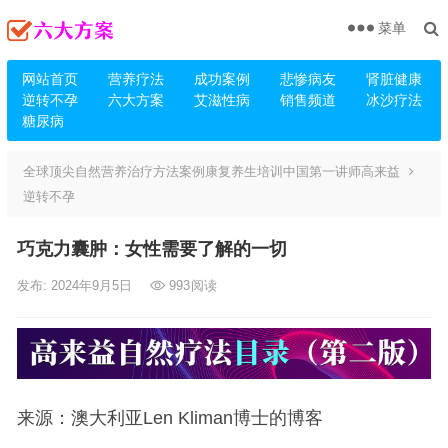
菜单
网站首页
营养疗法
成功案例
悲惨病友
肾脏健康
逆转不孕
六大方案
艾滋性病
销售频道
冰沙疗法
糖尿病
全球顶尖自然营养治疗方法案例康复养生培训中国第一讲师高来益
逆转不孕
巧克力囊肿：女性需要了解的一切
发布: 2024年9月5日
993
阅读
来源：澳大利亚Len Kliman博士的博客