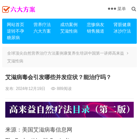
菜单
网站首页
营养疗法
成功案例
悲惨病友
肾脏健康
逆转不孕
六大方案
艾滋性病
销售频道
冰沙疗法
糖尿病
全球顶尖自然营养治疗方法案例康复养生培训中国第一讲师高来益
艾滋性病
艾滋病毒会引发哪些并发症状？能治疗吗？
发布: 2024年12月19日
889
阅读
来源：美国艾滋病毒信息网