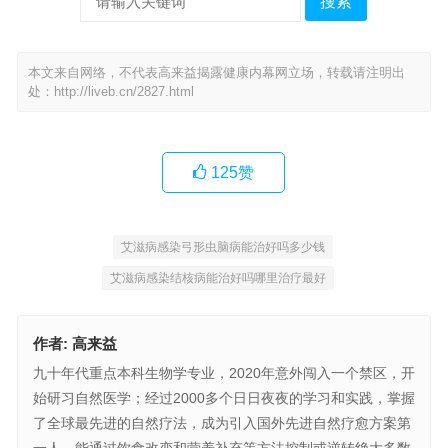
搜索
本文来自网络，不代表高来益揭露健康内幕网立场，转载请注明出
处：
http://liveb.cn/2827.html
125
赞
艾滋病感染弓形虫脑病能治好吗多少钱
艾滋病感染结核病能治好吗哪里治疗最好
作者:
高来益
九十年代重点本科生物学专业，2020年意外闯入一个禁区，开
始研习自然医学；经过2000多个日日夜夜的学习和实践，掌握
了全球最先进的自然疗法，成为引入国外先进自然疗愈方案第
一人，能通过饮食改变和营养补充等方法控制或逆转绝大多数