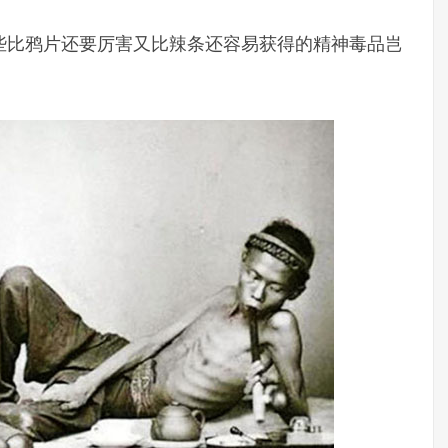
些比鸦片还要厉害又比辣条还容易获得的精神毒品岂