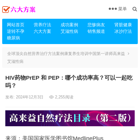
菜单
网站首页
营养疗法
成功案例
悲惨病友
肾脏健康
逆转不孕
六大方案
艾滋性病
销售频道
冰沙疗法
糖尿病
全球顶尖自然营养治疗方法案例康复养生培训中国第一讲师高来益
艾滋性病
HIV药物PrEP 和 PEP：哪个成功率高？可以一起吃
吗？
发布: 2024年12月3日
2,255
阅读
来源：美国国家医学图书馆MedlinePlus