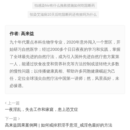
怕感染hiv有什么挽救措施如何吃阻断药
怕染艾滋病10天后吃阻断药还有效吗为什么
作者:
高来益
九十年代重点本科生物学专业，2020年意外闯入一个禁区，开
始研习自然医学；经过2000多个日日夜夜的学习和实践，掌握
了全球最先进的自然疗法，成为引入国外先进自然疗愈方案第
一人，能通过饮食改变和营养补充等方法控制或逆转绝大多数
的慢性问题；以传播健康真相、帮助许多同胞健康崛起为己
任，定位全球顶尖自然疗法中国第一讲师；然，风景虽好，未
必缘遇。
上一篇
一夜淫乱，失去工作和家庭，患上恐艾症
下一篇
高来益因果案例网 | 如何戒掉邪淫手意淫_戒淫色最好的方法