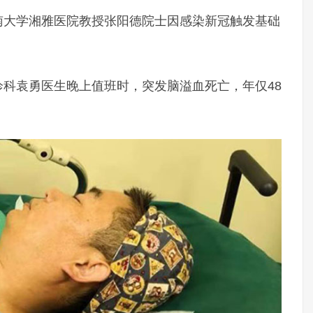
、中南大学湘雅医院教授张阳德院士因感染新冠触发基础
急诊科袁勇医生晚上值班时，突发脑溢血死亡，年仅48