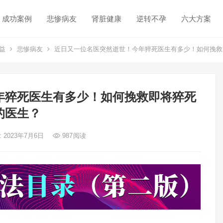
成功案例
悲惨病友
肾脏健康
逆转不孕
六大方案
益
悲惨病友
近日又一位名医突然逝世！今年猝死医生有多少！如何挽救
年猝死医生有多少！如何挽救即将猝死
的医生？
 2023年7月6日
987
阅读