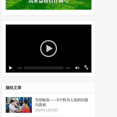
--:--
--:--
随机文章
无偿献血——5个鲜为人知的问题
与真相
2024年1月10日