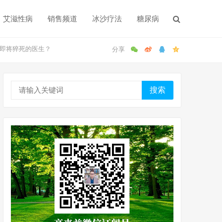
艾滋性病
销售频道
冰沙疗法
糖尿病
即将猝死的医生？
搜索