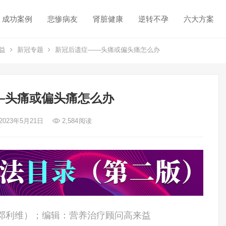
成功案例
悲惨病友
肾脏健康
逆转不孕
六大方案
益
新冠专题
新冠后遗症——头痛或偏头痛怎么办
—头痛或偏头痛怎么办
2023年5月21日
2,584
阅读
赖恩·P·邓利维）；编辑：营养治疗顾问高来益