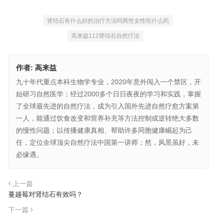
肾结石有什么好的治疗方法吗男性女性吃什么药
高来益112肾结石自然疗法
作者:
高来益
九十年代重点本科生物学专业，2020年意外闯入一个禁区，开
始研习自然医学；经过2000多个日日夜夜的学习和实践，掌握
了全球最先进的自然疗法，成为引入国外先进自然疗愈方案第
一人，能通过饮食改变和营养补充等方法控制或逆转绝大多数
的慢性问题；以传播健康真相、帮助许多同胞健康崛起为己
任，定位全球顶尖自然疗法中国第一讲师；然，风景虽好，未
必缘遇。
上一篇
蔓越莓对肾结石有效吗？
下一篇