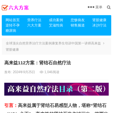
菜单
网站首页
营养疗法
成功案例
悲惨病友
肾脏健康
逆转不孕
六大方案
艾滋性病
销售频道
冰沙疗法
糖尿病
全球顶尖自然营养治疗方法案例康复养生培训中国第一讲师高来益
肾脏健康
高来益112方案：肾结石自然疗法
发布: 2024年9月25日
1,046
阅读
引言：
高来益属于肾结石易感型人物，堪称“肾结石