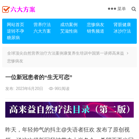
菜单
网站首页
营养疗法
成功案例
悲惨病友
肾脏健康
逆转不孕
六大方案
艾滋性病
销售频道
冰沙疗法
糖尿病
全球顶尖自然营养治疗方法案例康复养生培训中国第一讲师高来益
悲惨病友
一位新冠患者的“生无可恋”
发布: 2023年6月20日
991
阅读
昨天，年轻帅气的抖主@失语者狂欢 发布了原创视