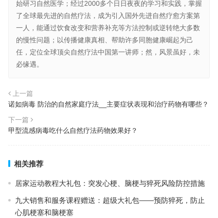
始研习自然医学；经过2000多个日日夜夜的学习和实践，掌握
了全球最先进的自然疗法，成为引入国外先进自然疗愈方案第
一人，能通过饮食改变和营养补充等方法控制或逆转绝大多数
的慢性问题；以传播健康真相、帮助许多同胞健康崛起为己
任，定位全球顶尖自然疗法中国第一讲师；然，风景虽好，未
必缘遇。
上一篇
诺如病毒 防治的自然家庭疗法__主要症状表现和治疗药物有哪些？
下一篇
甲型流感病毒吃什么自然疗法药物效果好？
相关推荐
居家运动教程大礼包：突发心梗、脑梗与猝死风险防控措施
九大销售和服务课程赠送：超级大礼包——预防猝死，防止
心肌梗塞和脑梗塞