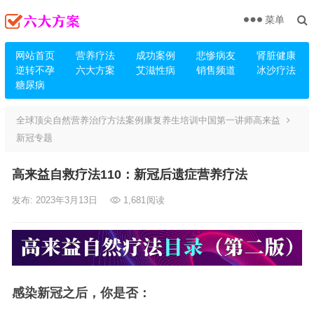
菜单
网站首页
营养疗法
成功案例
悲惨病友
肾脏健康
逆转不孕
六大方案
艾滋性病
销售频道
冰沙疗法
糖尿病
全球顶尖自然营养治疗方法案例康复养生培训中国第一讲师高来益
新冠专题
高来益自救疗法110：新冠后遗症营养疗法
发布: 2023年3月13日
1,681
阅读
感染新冠之后，你是否：