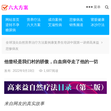
菜单
网站首页
营养疗法
成功案例
悲惨病友
肾脏健康
逆转不孕
六大方案
艾滋性病
销售频道
冰沙疗法
糖尿病
全球顶尖自然营养治疗方法案例康复养生培训中国第一讲师高来益
悲惨病友
他曾经是我们村的骄傲，白血病夺走了他的一切
发布: 2022年9月19日
1,687
阅读
来自网友的真实故事