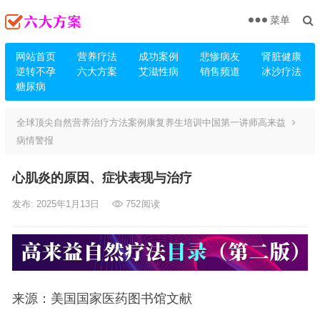
菜单
网站首页
营养疗法
成功案例
悲惨病友
肾脏健康
逆转不孕
六大方案
艾滋性病
销售频道
冰沙疗法
糖尿病
全球顶尖自然营养治疗方法案例康复养生培训中国第一讲师高来益
病情警报
心肌炎的原因、症状表现与治疗
发布: 2025年1月13日
752
阅读
来源：美国国家医药图书馆文献