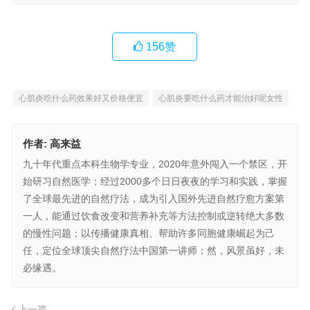
156
赞
心肌炎吃什么药效果好又价格便宜
心肌炎要吃什么药才能治好呢女性
作者:
高来益
九十年代重点本科生物学专业，2020年意外闯入一个禁区，开
始研习自然医学；经过2000多个日日夜夜的学习和实践，掌握
了全球最先进的自然疗法，成为引入国外先进自然疗愈方案第
一人，能通过饮食改变和营养补充等方法控制或逆转绝大多数
的慢性问题；以传播健康真相、帮助许多同胞健康崛起为己
任，定位全球顶尖自然疗法中国第一讲师；然，风景虽好，未
必缘遇。
上一篇