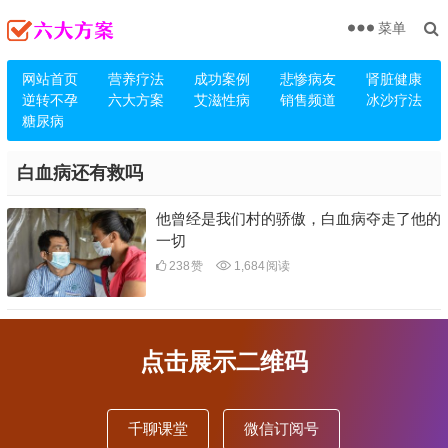
菜单
网站首页
营养疗法
成功案例
悲惨病友
肾脏健康
逆转不孕
六大方案
艾滋性病
销售频道
冰沙疗法
糖尿病
白血病还有救吗
他曾经是我们村的骄傲，白血病夺走了他的
一切
238
赞
1,684
阅读
点击展示二维码
千聊课堂
微信订阅号