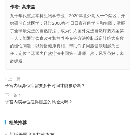
作者:
高来益
九十年代重点本科生物学专业，2020年意外闯入一个禁区，开
始研习自然医学；经过2000多个日日夜夜的学习和实践，掌握
了全球最先进的自然疗法，成为引入国外先进自然疗愈方案第
一人，能通过饮食改变和营养补充等方法控制或逆转绝大多数
的慢性问题；以传播健康真相、帮助许多同胞健康崛起为己
任，定位全球顶尖自然疗法中国第一讲师；然，风景虽好，未
必缘遇。
上一篇
子宫内膜异位症需要多长时间才能被诊断？
下一篇
子宫内膜异位症得癌症的风险大吗？
相关推荐
新版美国膳食指南发布