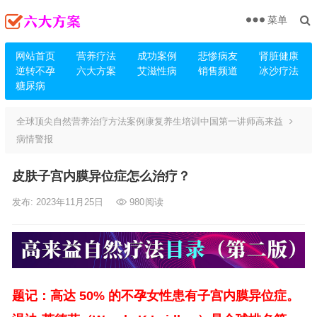
菜单
网站首页
营养疗法
成功案例
悲惨病友
肾脏健康
逆转不孕
六大方案
艾滋性病
销售频道
冰沙疗法
糖尿病
全球顶尖自然营养治疗方法案例康复养生培训中国第一讲师高来益
病情警报
皮肤子宫内膜异位症怎么治疗？
发布: 2023年11月25日
980
阅读
题记：高达 50% 的不孕女性患有子宫内膜异位症。