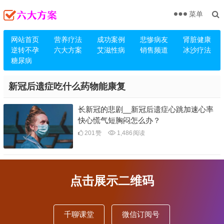
菜单
网站首页
营养疗法
成功案例
悲惨病友
肾脏健康
逆转不孕
六大方案
艾滋性病
销售频道
冰沙疗法
糖尿病
新冠后遗症吃什么药物能康复
长新冠的悲剧__新冠后遗症心跳加速心率
快心慌气短胸闷怎么办？
201
赞
1,486
阅读
点击展示二维码
千聊课堂
微信订阅号