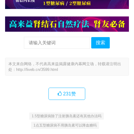
搜索
本文来自网络，不代表高来益揭露健康内幕网立场，转载请注明出
处：
http://liveb.cn/3599.html
231
赞
1.5型糖尿病除了注射胰岛素还有其他办法吗
1点五型糖尿病不用胰岛素可以降血糖吗