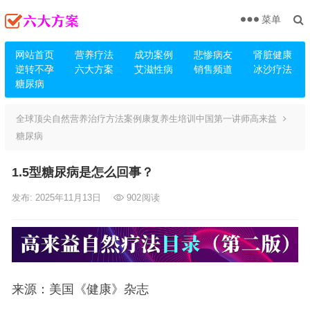
菜单
网站首页
营养疗法
成功案例
悲惨病友
肾脏健康
逆转不孕
六大方案
艾滋性病
销售频道
冰沙疗法
糖尿病
全球顶尖自然营养治疗方法案例康复养生培训中国第一讲师高来益
糖尿病
1.5型糖尿病是怎么回事？
发布: 2025年11月13日
902
阅读
来源：美国《健康》杂志