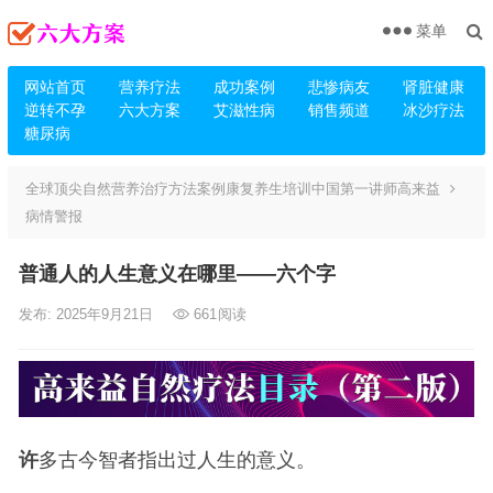
菜单
网站首页
营养疗法
成功案例
悲惨病友
肾脏健康
逆转不孕
六大方案
艾滋性病
销售频道
冰沙疗法
糖尿病
全球顶尖自然营养治疗方法案例康复养生培训中国第一讲师高来益
病情警报
普通人的人生意义在哪里——六个字
发布: 2025年9月21日
661
阅读
许
多古今智者指出过人生的意义。