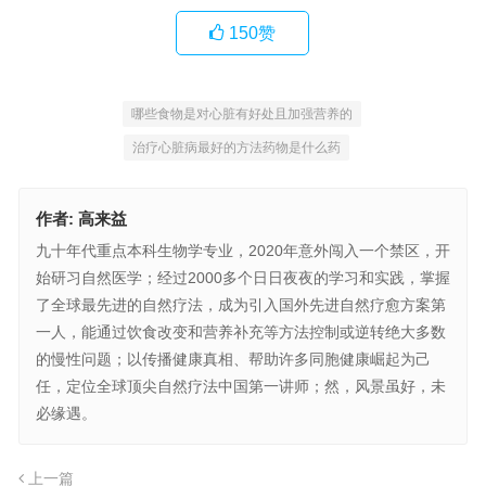
150
赞
哪些食物是对心脏有好处且加强营养的
治疗心脏病最好的方法药物是什么药
作者:
高来益
九十年代重点本科生物学专业，2020年意外闯入一个禁区，开
始研习自然医学；经过2000多个日日夜夜的学习和实践，掌握
了全球最先进的自然疗法，成为引入国外先进自然疗愈方案第
一人，能通过饮食改变和营养补充等方法控制或逆转绝大多数
的慢性问题；以传播健康真相、帮助许多同胞健康崛起为己
任，定位全球顶尖自然疗法中国第一讲师；然，风景虽好，未
必缘遇。
上一篇