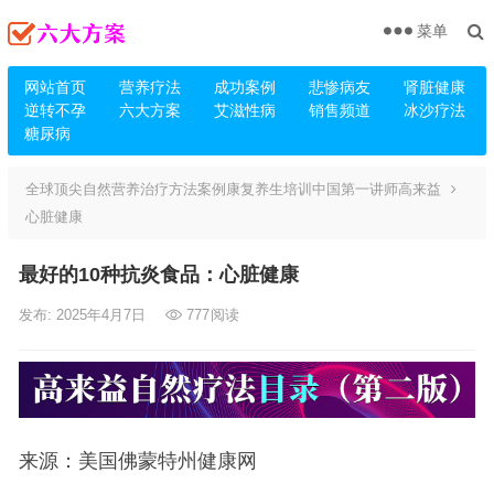
菜单
网站首页
营养疗法
成功案例
悲惨病友
肾脏健康
逆转不孕
六大方案
艾滋性病
销售频道
冰沙疗法
糖尿病
全球顶尖自然营养治疗方法案例康复养生培训中国第一讲师高来益
心脏健康
最好的10种抗炎食品：心脏健康
发布: 2025年4月7日
777
阅读
来源：美国佛蒙特州健康网