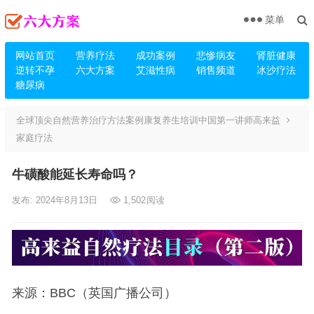
菜单
网站首页
营养疗法
成功案例
悲惨病友
肾脏健康
逆转不孕
六大方案
艾滋性病
销售频道
冰沙疗法
糖尿病
全球顶尖自然营养治疗方法案例康复养生培训中国第一讲师高来益
家庭疗法
牛磺酸能延长寿命吗？
发布: 2024年8月13日
1,502
阅读
来源：BBC（英国广播公司）