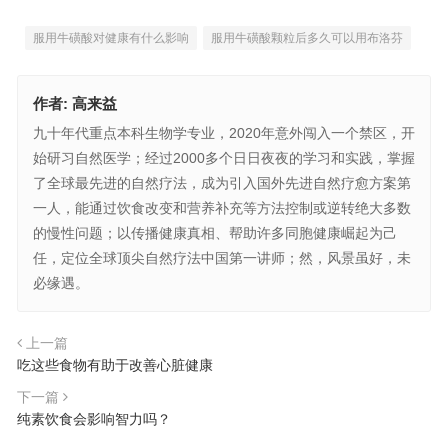
服用牛磺酸对健康有什么影响
服用牛磺酸颗粒后多久可以用布洛芬
作者:
高来益
九十年代重点本科生物学专业，2020年意外闯入一个禁区，开
始研习自然医学；经过2000多个日日夜夜的学习和实践，掌握
了全球最先进的自然疗法，成为引入国外先进自然疗愈方案第
一人，能通过饮食改变和营养补充等方法控制或逆转绝大多数
的慢性问题；以传播健康真相、帮助许多同胞健康崛起为己
任，定位全球顶尖自然疗法中国第一讲师；然，风景虽好，未
必缘遇。
上一篇
吃这些食物有助于改善心脏健康
下一篇
纯素饮食会影响智力吗？