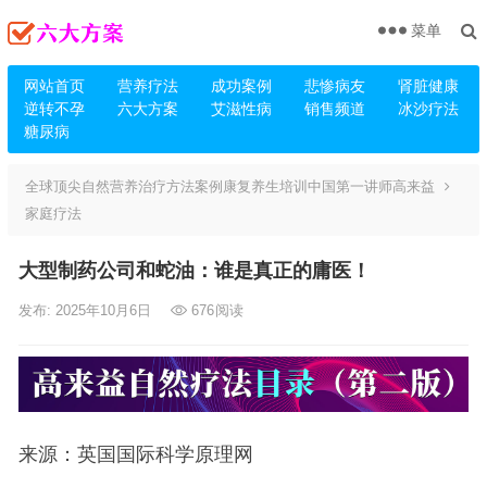
菜单
网站首页
营养疗法
成功案例
悲惨病友
肾脏健康
逆转不孕
六大方案
艾滋性病
销售频道
冰沙疗法
糖尿病
全球顶尖自然营养治疗方法案例康复养生培训中国第一讲师高来益
家庭疗法
大型制药公司和蛇油：谁是真正的庸医！
发布: 2025年10月6日
676
阅读
来源：英国国际科学原理网