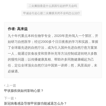
二尖瓣脱垂是什么原因引起的甲亢会吗
甲减会引起心脏二尖瓣膜关闭不全吗怎么治疗
作者:
高来益
九十年代重点本科生物学专业，2020年意外闯入一个禁区，开
始研习自然医学；经过2000多个日日夜夜的学习和实践，掌握
了全球最先进的自然疗法，成为引入国外先进自然疗愈方案第
一人，能通过饮食改变和营养补充等方法控制或逆转绝大多数
的慢性问题；以传播健康真相、帮助许多同胞健康崛起为己
任，定位全球顶尖自然疗法中国第一讲师；然，风景虽好，未
必缘遇。
上一篇
甲状腺疾病如何影响心脏？
下一篇
新冠病毒感染导致甲状腺功能减退怎么办？