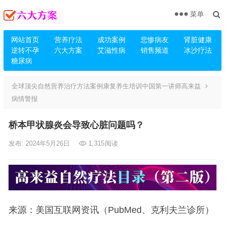
菜单
网站首页
营养疗法
成功案例
悲惨病友
肾脏健康
逆转不孕
六大方案
艾滋性病
销售频道
冰沙疗法
糖尿病
全球顶尖自然营养治疗方法案例康复养生培训中国第一讲师高来益
病情警报
桥本甲状腺炎会导致心脏问题吗？
发布: 2024年5月26日
1,315
阅读
来源：美国互联网资讯（PubMed、克利夫兰诊所）