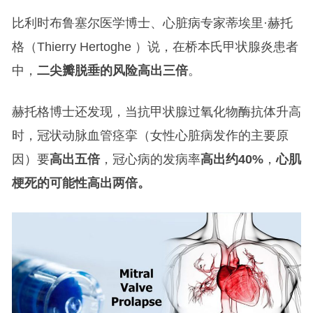
比利时布鲁塞尔医学博士、心脏病专家蒂埃里·赫托
格（Thierry Hertoghe ）说，在桥本氏甲状腺炎患者
中，
二尖瓣脱垂的风险高出三倍
。
赫托格博士还发现，当抗甲状腺过氧化物酶抗体升高
时，冠状动脉血管痉挛（女性心脏病发作的主要原
因）要
高出五倍
，冠心病的发病率
高出约40%
，
心肌
梗死的可能性高出两倍。