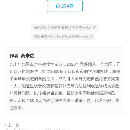
204
赞
痛经怎么办缓解疼痛最快方法吃什么药好
痛经按摩哪个部位有效止痛吃什么药好
作者:
高来益
九十年代重点本科生物学专业，2020年意外闯入一个禁区，开
始研习自然医学；经过2000多个日日夜夜的学习和实践，掌握
了全球最先进的自然疗法，成为引入国外先进自然疗愈方案第
一人，能通过饮食改变和营养补充等方法控制或逆转绝大多数
的慢性问题；以传播健康真相、帮助许多同胞健康崛起为己
任，定位全球顶尖自然疗法中国第一讲师；然，风景虽好，未
必缘遇。
上一篇