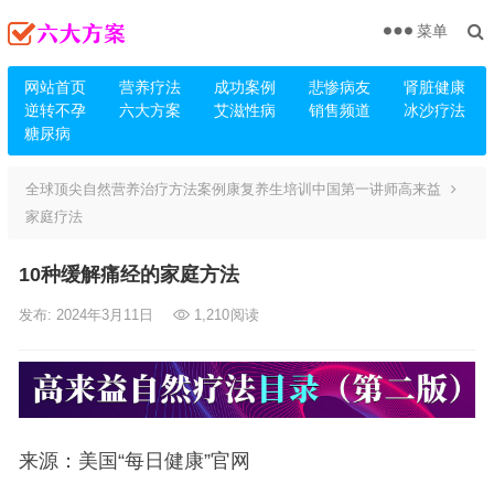
菜单
网站首页
营养疗法
成功案例
悲惨病友
肾脏健康
逆转不孕
六大方案
艾滋性病
销售频道
冰沙疗法
糖尿病
全球顶尖自然营养治疗方法案例康复养生培训中国第一讲师高来益
家庭疗法
10种缓解痛经的家庭方法
发布: 2024年3月11日
1,210
阅读
来源：美国“每日健康”官网