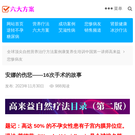
菜单
网站首页
营养疗法
成功案例
悲惨病友
肾脏健康
逆转不孕
六大方案
艾滋性病
销售频道
冰沙疗法
糖尿病
全球顶尖自然营养治疗方法案例康复养生培训中国第一讲师高来益
悲惨病友
安娜的伤悲——16次手术的故事
发布: 2023年11月30日
988
阅读
题记：高达 50% 的不孕女性患有子宫内膜异位症。