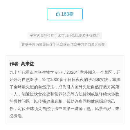
163
赞
子宫内膜异位症手术可以根除吗要多少钱费用
腹壁子宫内膜异位症手术是微创还是开刀刀口多久恢复
作者:
高来益
九十年代重点本科生物学专业，2020年意外闯入一个禁区，开
始研习自然医学；经过2000多个日日夜夜的学习和实践，掌握
了全球最先进的自然疗法，成为引入国外先进自然疗愈方案第
一人，能通过饮食改变和营养补充等方法控制或逆转绝大多数
的慢性问题；以传播健康真相、帮助许多同胞健康崛起为己
任，定位全球顶尖自然疗法中国第一讲师；然，风景虽好，未
必缘遇。