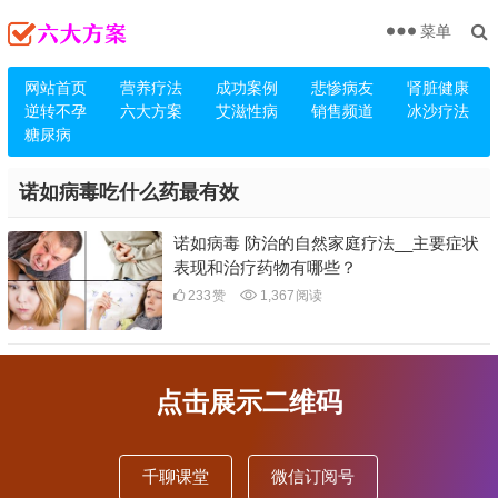
菜单
网站首页
营养疗法
成功案例
悲惨病友
肾脏健康
逆转不孕
六大方案
艾滋性病
销售频道
冰沙疗法
糖尿病
诺如病毒吃什么药最有效
诺如病毒 防治的自然家庭疗法__主要症状
表现和治疗药物有哪些？
233
赞
1,367
阅读
点击展示二维码
千聊课堂
微信订阅号