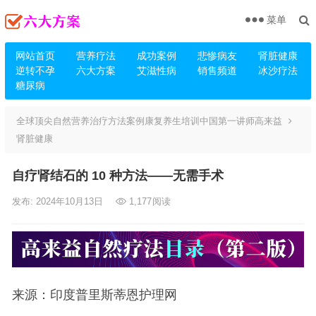
菜单
网站首页
营养疗法
成功案例
悲惨病友
肾脏健康
逆转不孕
六大方案
艾滋性病
销售频道
冰沙疗法
糖尿病
全球顶尖自然营养治疗方法案例康复养生培训中国第一讲师高来益
肾脏健康
自疗肾结石的 10 种方法——无需手术
发布: 2024年10月13日
1,177
阅读
来源：印度普里斯蒂恩护理网