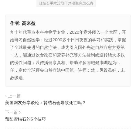
肾结石手术没取干净没取完怎么办
作者:
高来益
九十年代重点本科生物学专业，2020年意外闯入一个禁区，开
始研习自然医学；经过2000多个日日夜夜的学习和实践，掌握
了全球最先进的自然疗法，成为引入国外先进自然疗愈方案第
一人，能通过饮食改变和营养补充等方法控制或逆转绝大多数
的慢性问题；以传播健康真相、帮助许多同胞健康崛起为己
任，定位全球顶尖自然疗法中国第一讲师；然，风景虽好，未
必缘遇。
上一篇
美国网友分享谈论：肾结石会导致死亡吗？
下一篇
预防肾结石的6个技巧