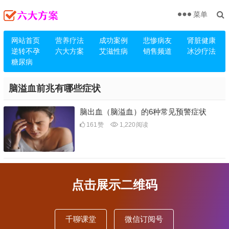
菜单
网站首页
营养疗法
成功案例
悲惨病友
肾脏健康
逆转不孕
六大方案
艾滋性病
销售频道
冰沙疗法
糖尿病
脑溢血前兆有哪些症状
脑出血（脑溢血）的6种常见预警症状
161
赞
1,220
阅读
点击展示二维码
千聊课堂
微信订阅号