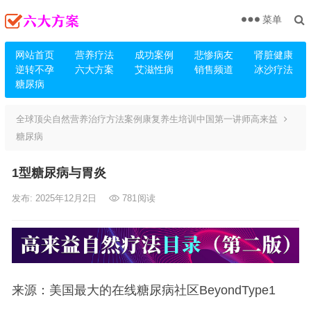
菜单
网站首页
营养疗法
成功案例
悲惨病友
肾脏健康
逆转不孕
六大方案
艾滋性病
销售频道
冰沙疗法
糖尿病
全球顶尖自然营养治疗方法案例康复养生培训中国第一讲师高来益
糖尿病
1型糖尿病与胃炎
发布: 2025年12月2日
781
阅读
来源：美国最大的在线糖尿病社区BeyondType1