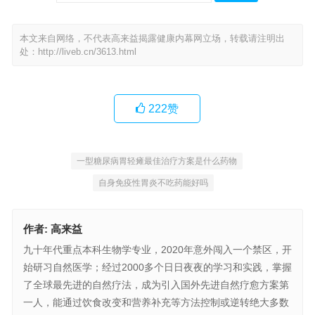
本文来自网络，不代表高来益揭露健康内幕网立场，转载请注明出
处：
http://liveb.cn/3613.html
222
赞
一型糖尿病胃轻瘫最佳治疗方案是什么药物
自身免疫性胃炎不吃药能好吗
作者:
高来益
九十年代重点本科生物学专业，2020年意外闯入一个禁区，开
始研习自然医学；经过2000多个日日夜夜的学习和实践，掌握
了全球最先进的自然疗法，成为引入国外先进自然疗愈方案第
一人，能通过饮食改变和营养补充等方法控制或逆转绝大多数