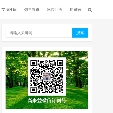
艾滋性病
销售频道
冰沙疗法
糖尿病
搜索