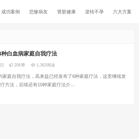
成功案例
悲惨病友
肾脏健康
逆转不孕
六大方案
8种白血病家庭自我疗法
5日
206
赞
1,363
阅读
的家庭自我疗法，高来益已经发布了6种家庭疗法，这里继续发
治疗方法，后续还有10种家庭疗法介…