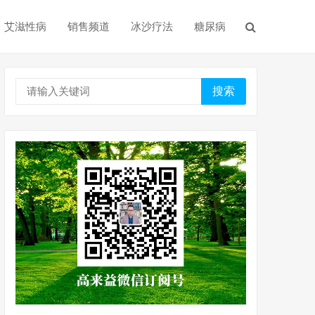
艾滋性病
销售频道
冰沙疗法
糖尿病
搜索