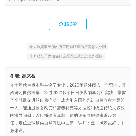
190
赞
来大姨妈肚子痛的厉害还有腰痛的厉害怎么办啊
来月经肚子疼腰痛什么原因造成的怎么办缓解
作者:
高来益
九十年代重点本科生物学专业，2020年意外闯入一个禁区，开
始研习自然医学；经过2000多个日日夜夜的学习和实践，掌握
了全球最先进的自然疗法，成为引入国外先进自然疗愈方案第
一人，能通过饮食改变和营养补充等方法控制或逆转绝大多数
的慢性问题；以传播健康真相、帮助许多同胞健康崛起为己
任，定位全球顶尖自然疗法中国第一讲师；然，风景虽好，未
必缘遇。