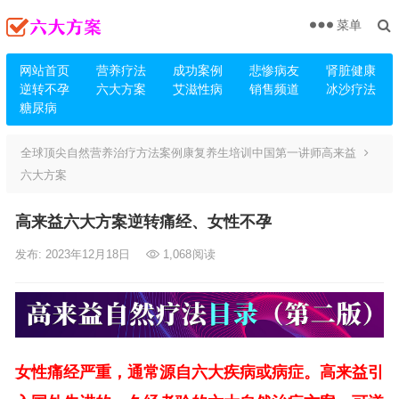
菜单
网站首页
营养疗法
成功案例
悲惨病友
肾脏健康
逆转不孕
六大方案
艾滋性病
销售频道
冰沙疗法
糖尿病
全球顶尖自然营养治疗方法案例康复养生培训中国第一讲师高来益
六大方案
高来益六大方案逆转痛经、女性不孕
发布: 2023年12月18日
1,068
阅读
女性痛经严重，通常源自六大疾病或病症。高来益引