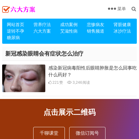
菜单
网站首页
营养疗法
成功案例
悲惨病友
肾脏健康
逆转不孕
六大方案
艾滋性病
销售频道
冰沙疗法
糖尿病
新冠感染眼睛会有症状怎么治疗
感染新冠病毒阳性后眼睛肿胀是怎么回事吃
什么药好？
221
赞
3,246
阅读
点击展示二维码
千聊课堂
微信订阅号