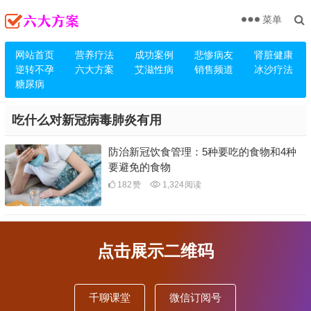
菜单
网站首页
营养疗法
成功案例
悲惨病友
肾脏健康
逆转不孕
六大方案
艾滋性病
销售频道
冰沙疗法
糖尿病
吃什么对新冠病毒肺炎有用
防治新冠饮食管理：5种要吃的食物和4种
要避免的食物
182
赞
1,324
阅读
点击展示二维码
千聊课堂
微信订阅号