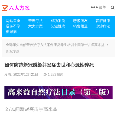
菜单
网站首页
营养疗法
成功案例
悲惨病友
肾脏健康
逆转不孕
六大方案
艾滋性病
销售频道
冰沙疗法
糖尿病
全球顶尖自然营养治疗方法案例康复养生培训中国第一讲师高来益
新冠专题
如何防范新冠感染并发症去世和心源性猝死
发布: 2022年12月21日
1,253
阅读
文/民间新冠突击手高来益