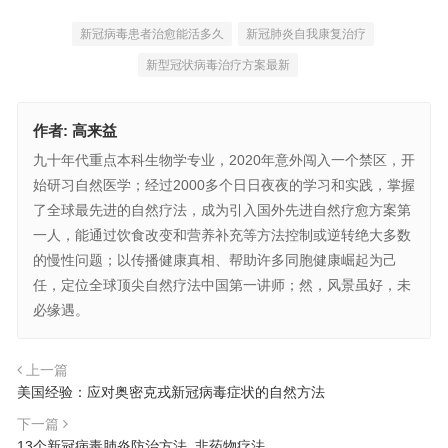
新冠病毒患者治愈能活多久
新冠肺炎自我康复治疗
新型冠状病毒治疗方案最新
作者:
高来益
九十年代重点本科生物学专业，2020年意外闯入一个禁区，开
始研习自然医学；经过2000多个日日夜夜的学习和实践，掌握
了全球最先进的自然疗法，成为引入国外先进自然疗愈方案第
一人，能通过饮食改变和营养补充等方法控制或逆转绝大多数
的慢性问题；以传播健康真相、帮助许多同胞健康崛起为己
任，定位全球顶尖自然疗法中国第一讲师；然，风景虽好，未
必缘遇。
上一篇
美国经验：应对奥密克戎新冠病毒症状的自然方法
下一篇
13个新冠病毒肺炎防治方法_非药物疗法