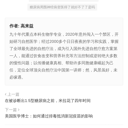
糖尿病周围神经病变医得了就好不了了是吗
作者:
高来益
九十年代重点本科生物学专业，2020年意外闯入一个禁区，开
始研习自然医学；经过2000多个日日夜夜的学习和实践，掌握
了全球最先进的自然疗法，成为引入国外先进自然疗愈方案第
一人，能通过饮食改变和营养补充等方法控制或逆转绝大多数
的慢性问题；以传播健康真相、帮助许多同胞健康崛起为己
任，定位全球顶尖自然疗法中国第一讲师；然，风景虽好，未
必缘遇。
上一篇
在被诊断出1.5型糖尿病之前，米拉花了四年时间
下一篇
美国医学博士：如何通过排毒抵消新冠疫苗的影响