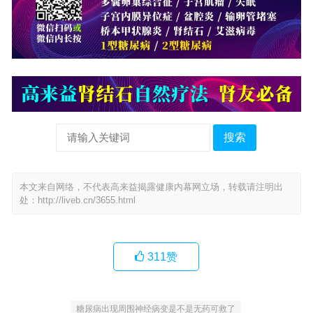
搜索
本文来自网络，不代表高来益揭露健康内幕网立场，转载请注明出
处：
http://liveb.cn/3655.html
311
赞
糖尿病出现周围神经病变是不是无药可救了