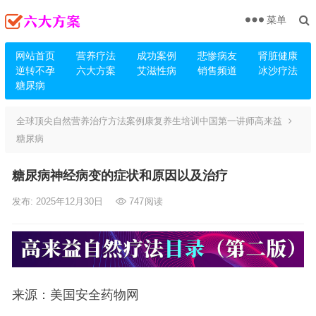
菜单
网站首页
营养疗法
成功案例
悲惨病友
肾脏健康
逆转不孕
六大方案
艾滋性病
销售频道
冰沙疗法
糖尿病
全球顶尖自然营养治疗方法案例康复养生培训中国第一讲师高来益
糖尿病
糖尿病神经病变的症状和原因以及治疗
发布: 2025年12月30日
747
阅读
来源：美国安全药物网