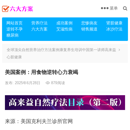
菜单
网站首页
营养疗法
成功案例
悲惨病友
肾脏健康
逆转不孕
六大方案
艾滋性病
销售频道
冰沙疗法
糖尿病
全球顶尖自然营养治疗方法案例康复养生培训中国第一讲师高来益
心脏健康
美国案例：用食物逆转心力衰竭
发布: 2025年6月28日
879
阅读
来源：美国克利夫兰诊所官网