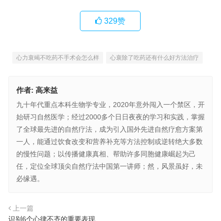
329
赞
心力衰竭不吃药不手术会怎么样
心衰除了吃药还有什么好方法治疗
作者:
高来益
九十年代重点本科生物学专业，2020年意外闯入一个禁区，开
始研习自然医学；经过2000多个日日夜夜的学习和实践，掌握
了全球最先进的自然疗法，成为引入国外先进自然疗愈方案第
一人，能通过饮食改变和营养补充等方法控制或逆转绝大多数
的慢性问题；以传播健康真相、帮助许多同胞健康崛起为己
任，定位全球顶尖自然疗法中国第一讲师；然，风景虽好，未
必缘遇。
上一篇
识别6个心律不齐的重要表现