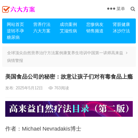
菜单
网站首页
营养疗法
成功案例
悲惨病友
肾脏健康
逆转不孕
六大方案
艾滋性病
销售频道
冰沙疗法
糖尿病
全球顶尖自然营养治疗方法案例康复养生培训中国第一讲师高来益
病情警报
美国食品公司的秘密：故意让孩子们对有毒食品上瘾
发布: 2025年5月12日
763
阅读
作者：Michael Nevradakis博士