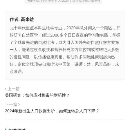
淋病引起的不孕不育怎么治疗吃什么药能治好吗
作者:
高来益
九十年代重点本科生物学专业，2020年意外闯入一个禁区，开
始研习自然医学；经过2000多个日日夜夜的学习和实践，掌握
了全球最先进的自然疗法，成为引入国外先进自然疗愈方案第
一人，能通过饮食改变和营养补充等方法控制或逆转绝大多数
的慢性问题；以传播健康真相、帮助许多同胞健康崛起为己
任，定位全球顶尖自然疗法中国第一讲师；然，风景虽好，未
必缘遇。
上一篇
美国研究：如何应对梅毒的耐药性？
下一篇
2024年新出生人口数据出炉，如何逆转总人口下降？