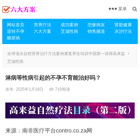
菜单
网站首页
营养疗法
成功案例
悲惨病友
肾脏健康
逆转不孕
六大方案
艾滋性病
销售频道
冰沙疗法
糖尿病
全球顶尖自然营养治疗方法案例康复养生培训中国第一讲师高来益
艾滋性病
淋病等性病引起的不孕不育能治好吗？
发布: 2025年1月18日
719
阅读
来源：南非医疗平台contro.co.za网