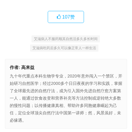
107
赞
艾滋病人不服药顺其自然活多久多长时间
艾滋病吃药后多久可以像正常人一样生活
作者:
高来益
九十年代重点本科生物学专业，2020年意外闯入一个禁区，开
始研习自然医学；经过2000多个日日夜夜的学习和实践，掌握
了全球最先进的自然疗法，成为引入国外先进自然疗愈方案第
一人，能通过饮食改变和营养补充等方法控制或逆转绝大多数
的慢性问题；以传播健康真相、帮助许多同胞健康崛起为己
任，定位全球顶尖自然疗法中国第一讲师；然，风景虽好，未
必缘遇。