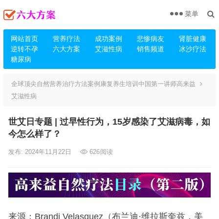
菜单
网站首页
营养疗法
成功案例
悲惨病友
肾脏健康
逆转不孕
六大方案
艾滋性病
销售频道
冰沙疗法
糖尿病
全球顶尖自然营养治疗方法案例康复养生培训中国第一讲师高来益
艾滋性病
世艾日专题 | 过早性行为，15岁感染了艾滋病毒，如
今怎么样了？
发布: 2024年11月22日
626
阅读
来源：Brandi Velasquez（布兰迪·维拉斯奎兹，美