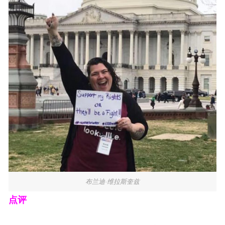
布兰迪·维拉斯奎兹
点评