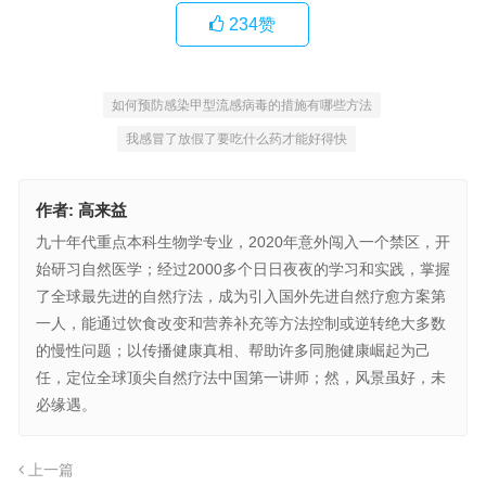
234
赞
如何预防感染甲型流感病毒的措施有哪些方法
我感冒了放假了要吃什么药才能好得快
作者:
高来益
九十年代重点本科生物学专业，2020年意外闯入一个禁区，开
始研习自然医学；经过2000多个日日夜夜的学习和实践，掌握
了全球最先进的自然疗法，成为引入国外先进自然疗愈方案第
一人，能通过饮食改变和营养补充等方法控制或逆转绝大多数
的慢性问题；以传播健康真相、帮助许多同胞健康崛起为己
任，定位全球顶尖自然疗法中国第一讲师；然，风景虽好，未
必缘遇。
上一篇