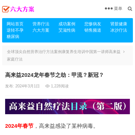
菜单
网站首页
营养疗法
成功案例
悲惨病友
肾脏健康
逆转不孕
六大方案
艾滋性病
销售频道
冰沙疗法
糖尿病
全球顶尖自然营养治疗方法案例康复养生培训中国第一讲师高来益
家庭疗法
高来益2024龙年春节之劫：甲流？新冠？
发布: 2024年3月1日
1,228
阅读
2024
年春节
，高来益感染了某种病毒。