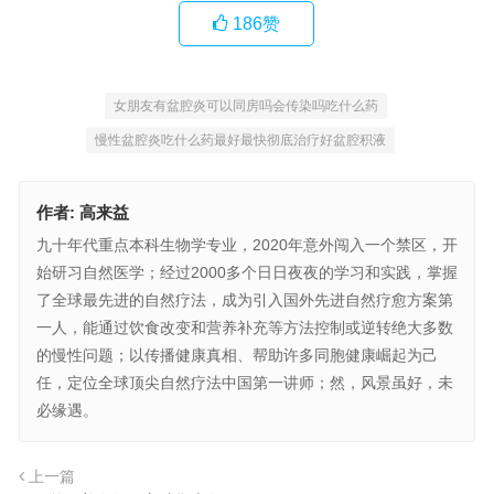
186
赞
女朋友有盆腔炎可以同房吗会传染吗吃什么药
慢性盆腔炎吃什么药最好最快彻底治疗好盆腔积液
作者:
高来益
九十年代重点本科生物学专业，2020年意外闯入一个禁区，开
始研习自然医学；经过2000多个日日夜夜的学习和实践，掌握
了全球最先进的自然疗法，成为引入国外先进自然疗愈方案第
一人，能通过饮食改变和营养补充等方法控制或逆转绝大多数
的慢性问题；以传播健康真相、帮助许多同胞健康崛起为己
任，定位全球顶尖自然疗法中国第一讲师；然，风景虽好，未
必缘遇。
上一篇