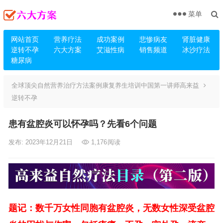
菜单
网站首页
营养疗法
成功案例
悲惨病友
肾脏健康
逆转不孕
六大方案
艾滋性病
销售频道
冰沙疗法
糖尿病
全球顶尖自然营养治疗方法案例康复养生培训中国第一讲师高来益
逆转不孕
患有盆腔炎可以怀孕吗？先看6个问题
发布: 2023年12月21日
1,176
阅读
题记：数千万女性同胞有盆腔炎，无数女性深受盆腔