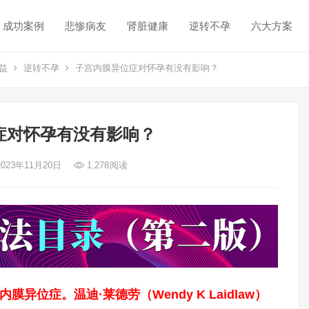
成功案例
悲惨病友
肾脏健康
逆转不孕
六大方案
益
逆转不孕
子宫内膜异位症对怀孕有没有影响？
症对怀孕有没有影响？
2023年11月20日
1,278
阅读
膜异位症。温迪·莱德劳（Wendy K Laidlaw）