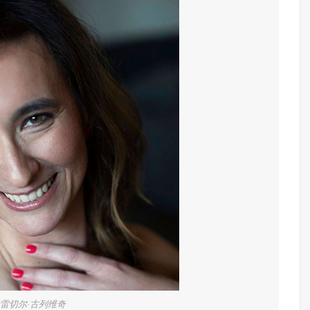
雷切尔·古列维奇