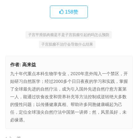
158
赞
子宫平滑肌肉瘤是不是子宫肌瘤引起的吗怎么预防
子宫肌瘤不治疗会导致什么结果
作者:
高来益
九十年代重点本科生物学专业，2020年意外闯入一个禁区，开
始研习自然医学；经过2000多个日日夜夜的学习和实践，掌握
了全球最先进的自然疗法，成为引入国外先进自然疗愈方案第
一人，能通过饮食改变和营养补充等方法控制或逆转绝大多数
的慢性问题；以传播健康真相、帮助许多同胞健康崛起为己
任，定位全球顶尖自然疗法中国第一讲师；然，风景虽好，未
必缘遇。