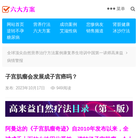
菜单
网站首页
营养疗法
成功案例
悲惨病友
肾脏健康
逆转不孕
六大方案
艾滋性病
销售频道
冰沙疗法
糖尿病
全球顶尖自然营养治疗方法案例康复养生培训中国第一讲师高来益
病情警报
子宫肌瘤会发展成子宫癌吗？
发布: 2023年10月17日
949
阅读
阿曼达的《子宫肌瘤奇迹》自2010年发布以来，全