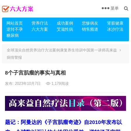
菜单
网站首页
营养疗法
成功案例
悲惨病友
肾脏健康
逆转不孕
六大方案
艾滋性病
销售频道
冰沙疗法
糖尿病
全球顶尖自然营养治疗方法案例康复养生培训中国第一讲师高来益
病情警报
8个子宫肌瘤的事实与真相
发布: 2023年10月7日
1,179
阅读
题记：阿曼达的《子宫肌瘤奇迹》自2010年发布以