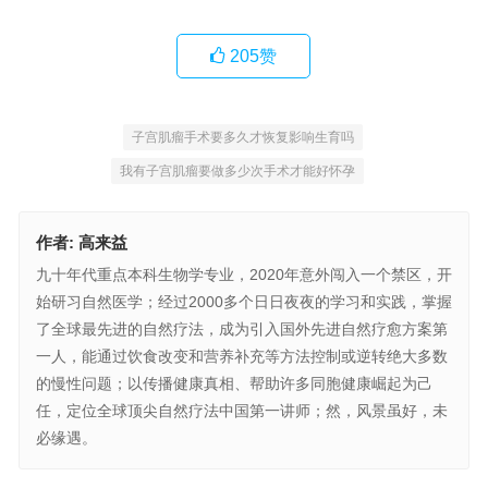
205
赞
子宫肌瘤手术要多久才恢复影响生育吗
我有子宫肌瘤要做多少次手术才能好怀孕
作者:
高来益
九十年代重点本科生物学专业，2020年意外闯入一个禁区，开
始研习自然医学；经过2000多个日日夜夜的学习和实践，掌握
了全球最先进的自然疗法，成为引入国外先进自然疗愈方案第
一人，能通过饮食改变和营养补充等方法控制或逆转绝大多数
的慢性问题；以传播健康真相、帮助许多同胞健康崛起为己
任，定位全球顶尖自然疗法中国第一讲师；然，风景虽好，未
必缘遇。