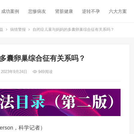
成功案例
悲惨病友
肾脏健康
逆转不孕
六大方案
益
病情警报
自闭症儿童与妈妈的多囊卵巢综合征有关系吗？
多囊卵巢综合征有关系吗？
 2023年9月24日
949
阅读
derson，科学记者）